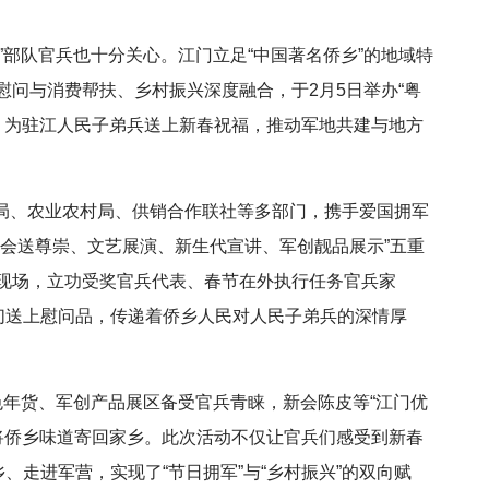
”部队官兵也十分关心。江门立足“中国著名侨乡”的地域特
问与消费帮扶、乡村振兴深度融合，于2月5日举办“粤
，为驻江人民子弟兵送上新春祝福，推动军地共建与地方
局、农业农村局、供销合作联社等多部门，携手爱国拥军
社会送尊崇、文艺展演、新生代宣讲、军创靓品展示”五重
现场，立功受奖官兵代表、春节在外执行任务官兵家
们送上慰问品，传递着侨乡人民对人民子弟兵的深情厚
色年货、军创产品展区备受官兵青睐，新会陈皮等“江门优
，将侨乡味道寄回家乡。此次活动不仅让官兵们感受到新春
、走进军营，实现了“节日拥军”与“乡村振兴”的双向赋