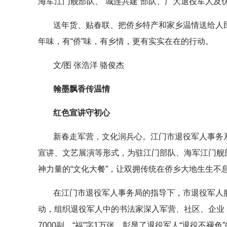
海军江门舰部队、“城连共建”部队、广大退役军人及
送年货、贴春联、把侨乡特产和家乡温情送给人
年味，有“侨”味，有乡情，更有实实在在的行动。
文/图 张浩洋 骆俊杰
翰墨飘香传温情
红色宣讲守初心
新春走军营，文化润兵心。江门市退役军人事务
宣讲、文艺展演等形式，为驻江门部队、海军江门舰
神力量的“文化大餐”，让双拥传统在侨乡大地生生不
在江门市退役军人事务局的指导下，市退役军人服
动，组织退役军人中的书法家深入军营、社区、企业
7000副、“福”字1万张，彰显了退役军人“退役不褪