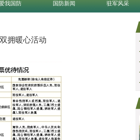
爱我国防
国防新闻
驻军风采
双拥暖心活动