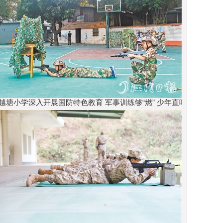
越塘小学深入开展国防特色教育 军事训练够“燃” 少年直呼“过瘾”