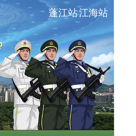
蓬江站
江海站