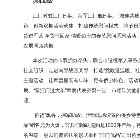
拥军助农
江门对驻江门部队、海军江门舰部队、“城连共建
色，创新双拥活动载体，打破传统慰问模式，将节日慰
货进军营 年货带回家”情暖边海防春节慰问系列活动
发展同频共振。
本次活动由市双拥办牵头，联合市退役军人事务
社会组织，走进南部战区某部，打造“党政送温暖、
主题活动，让军营里既有年味，更有侨乡特色。活动
属、“留江门过大年”军属代表齐聚一堂，市领导为他
谊。
“侨货”飘香，拥军助农。活动现场设置的侨乡特
品”销售尤为火爆，官兵们踊跃选购超1000件产品
的温暖，更以消费帮扶的形式助推“江门优品”走出侨乡