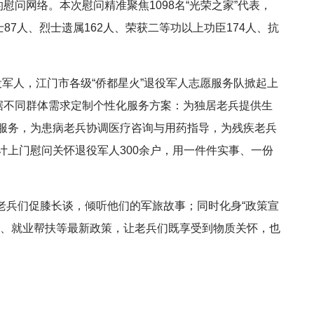
慰问网络。本次慰问精准聚焦1098名“光荣之家”代表，
87人、烈士遗属162人、荣获二等功以上功臣174人、抗
役军人，江门市各级“侨都星火”退役军人志愿服务队掀起上
根据不同群体需求定制个性化服务方案：为独居老兵提供生
服务，为患病老兵协调医疗咨询与用药指导，为残疾老兵
计上门慰问关怀退役军人300余户，用一件件实事、一份
老兵们促膝长谈，倾听他们的军旅故事；同时化身“政策宣
金、就业帮扶等最新政策，让老兵们既享受到物质关怀，也