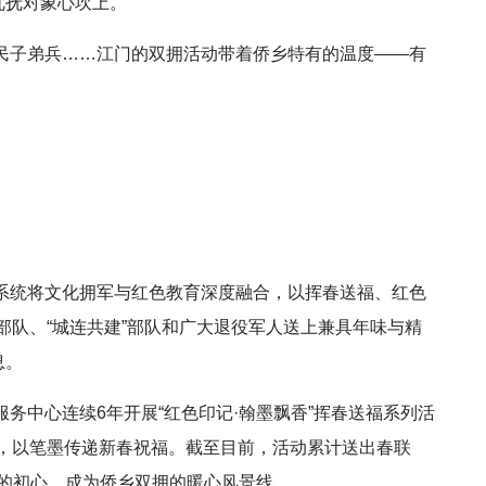
优抚对象心坎上。
民子弟兵……江门的双拥活动带着侨乡特有的温度——有
系统将文化拥军与红色教育深度融合，以挥春送福、红色
部队、“城连共建”部队和广大退役军人送上兼具年味与精
息。
务中心连续6年开展“红色印记·翰墨飘香”挥春送福系列活
，以笔墨传递新春祝福。截至目前，活动累计送出春联
色”的初心，成为侨乡双拥的暖心风景线。