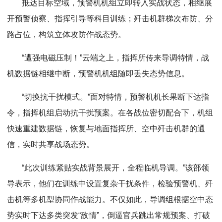
抵达目标空域，预警机机组立即转入实战状态，相继展
开预警侦察、指挥引导等科目训练；歼击机群梯次布防、分
路占位，构筑立体攻防作战态势。
“遭强电磁压制！”云端之上，指挥所传来导调特情，战
机数据链相继中断，预警机机组随即丢失态势信息。
“切换抗干扰模式。”面对特情，预警机机长果断下达指
令，指挥机组启动抗干扰预案。在各战位密切配合下，机组
快速重建数据链，恢复与地面指挥所、空中歼击机群的通
信，实时共享战场态势。
“此次训练紧贴实战背景展开，全程临机导调。”该部领
导表示，他们在训练中设置复杂干扰条件，检验预警机、歼
击机等多机型协同作战能力。不仅如此，导调组根据空中态
势实时下达多类突发“敌情”，倒逼官兵跳出常规预案、打破