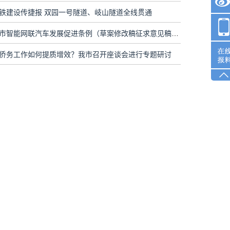
铁建设传捷报 双园一号隧道、岐山隧道全线贯通
《江门市智能网联汽车发展促进条例（草案修改稿征求意见稿）》诞生记
侨务工作如何提质增效？我市召开座谈会进行专题研讨