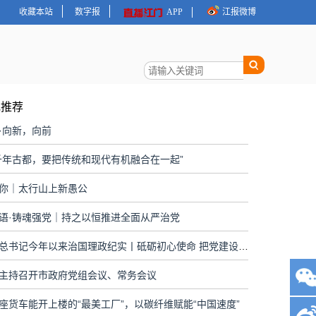
收藏本站
数字报
APP
江报微博
地推荐
·向新，向前
千年古都，要把传统和现代有机融合在一起”
你｜太行山上新愚公
语·铸魂强党｜持之以恒推进全面从严治党
习近平总书记今年以来治国理政纪实丨砥砺初心使命 把党建设得更加坚强有力
主持召开市政府党组会议、常务会议
座货车能开上楼的“最美工厂”，以碳纤维赋能“中国速度”