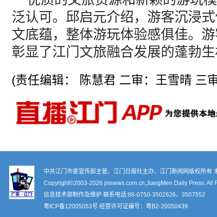
泛认可。邱启元介绍，游客沉浸式
文底蕴，整体游玩体验感俱佳。游
彰显了江门文旅融合发展的蓬勃生
(责任编辑： 陈慧君 二审：王雪晴 三审
中共江门市委宣传部主管、江门日报社主办、江门新闻网版权所有 
Copyright©2003-
2026 jmnews.com.cn,JiangMen Daily Press. All 
信息技术部制作及维护 联系电话:86-0750-3502626、3507552
粤ICP备12005053号
经营许可证编号：
粤B2-20050439