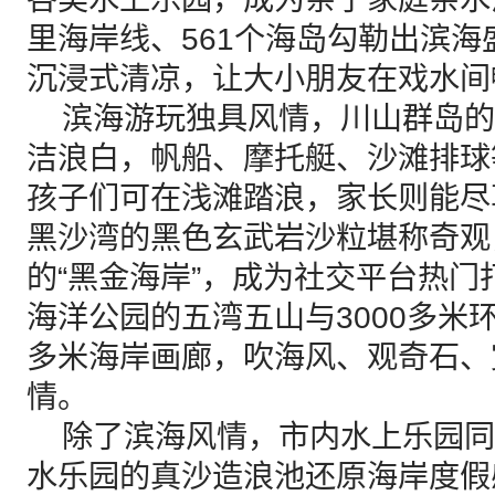
里海岸线、561个海岛勾勒出滨
沉浸式清凉，让大小朋友在戏水间
滨海游玩独具风情，川山群岛的
洁浪白，帆船、摩托艇、沙滩排球
孩子们可在浅滩踏浪，家长则能尽
黑沙湾的黑色玄武岩沙粒堪称奇观
的“黑金海岸”，成为社交平台热
海洋公园的五湾五山与3000多米环
多米海岸画廊，吹海风、观奇石、
情。
除了滨海风情，市内水上乐园同
水乐园的真沙造浪池还原海岸度假