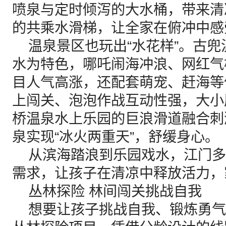
喷泉与定时倾泻的大水桶，带来清
的共乘水滑梯，让全家在俯冲中感
温泉景区也玩出“水花样”。古兜
水为特色，哪吒闹海冲浪、网红气
目人气高涨，还配套萌宠、赶海等
上闯关、泡泡作战互动性强，大小
桥温泉水上乐园的巨浪滑道融合刺
泉实现“冰火两重天”，舒缓身心。
从滨海踏浪到乐园戏水，江门多
需求，让孩子在清凉中释放活力，
丛林探险 林间闯关挑战自我
想要让孩子挑战自我、锻炼勇气