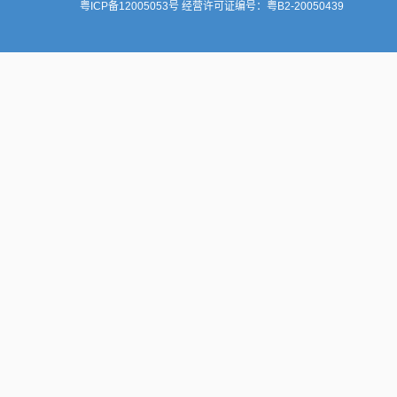
粤ICP备12005053号
经营许可证编号：
粤B2-20050439