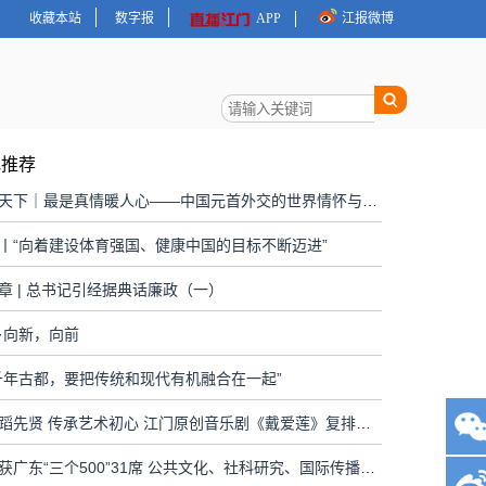
收藏本站
数字报
APP
江报微博
地推荐
大道行天下｜最是真情暖人心——中国元首外交的世界情怀与大国气派
丨“向着建设体育强国、健康中国的目标不断迈进”
章 | 总书记引经据典话廉政（一）
·向新，向前
千年古都，要把传统和现代有机融合在一起”
致敬舞蹈先贤 传承艺术初心 江门原创音乐剧《戴爱莲》复排上演
江门斩获广东“三个500”31席 公共文化、社科研究、国际传播全面开花