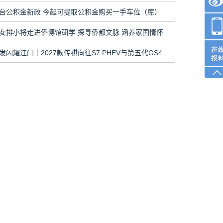
台公积金新政 今起可提取公积金购买一手车位（库）
女排小将走进侨博馆研学 探寻侨都文脉 涵养家国情怀
双车齐发闪耀江门｜2027款传祺向往S7 PHEV与第五代GS4联袂上市