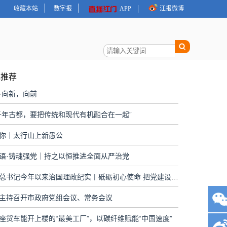
收藏本站
数字报
APP
江报微博
地推荐
·向新，向前
千年古都，要把传统和现代有机融合在一起”
你｜太行山上新愚公
语·铸魂强党｜持之以恒推进全面从严治党
习近平总书记今年以来治国理政纪实丨砥砺初心使命 把党建设得更加坚强有力
主持召开市政府党组会议、常务会议
座货车能开上楼的“最美工厂”，以碳纤维赋能“中国速度”