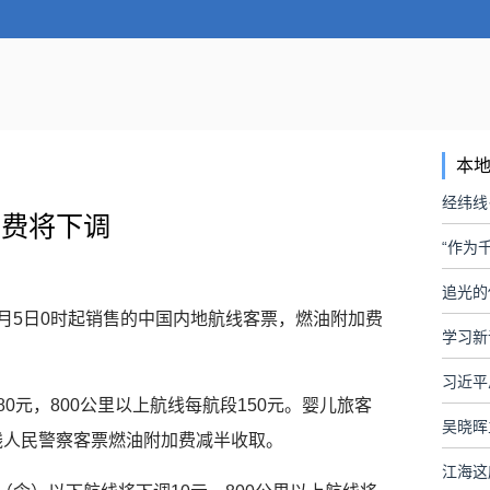
本
经纬线
加费将下调
“作为
追光的
6月5日0时起销售的中国内地航线客票，燃油附加费
学习新
0元，800公里以上航线每航段150元。婴儿旅客
吴晓晖
残人民警察客票燃油附加费减半收取。
江海这