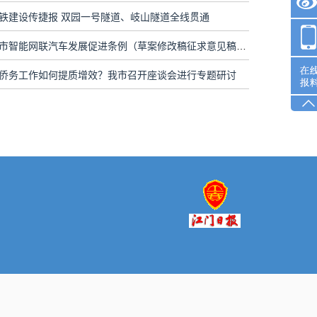
铁建设传捷报 双园一号隧道、岐山隧道全线贯通
《江门市智能网联汽车发展促进条例（草案修改稿征求意见稿）》诞生记
侨务工作如何提质增效？我市召开座谈会进行专题研讨