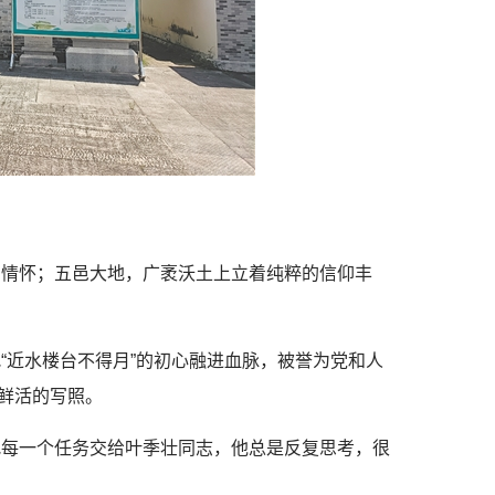
国情怀；五邑大地，广袤沃土上立着纯粹的信仰丰
“近水楼台不得月”的初心融进血脉，被誉为党和人
神鲜活的写照。
把每一个任务交给叶季壮同志，他总是反复思考，很