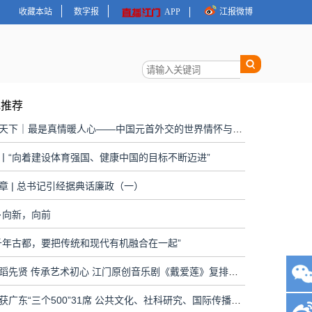
收藏本站
数字报
APP
江报微博
地推荐
大道行天下｜最是真情暖人心——中国元首外交的世界情怀与大国气派
丨“向着建设体育强国、健康中国的目标不断迈进”
章 | 总书记引经据典话廉政（一）
·向新，向前
千年古都，要把传统和现代有机融合在一起”
致敬舞蹈先贤 传承艺术初心 江门原创音乐剧《戴爱莲》复排上演
江门斩获广东“三个500”31席 公共文化、社科研究、国际传播全面开花