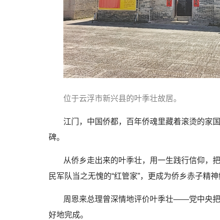
位于云浮市新兴县的叶季壮故居。
江门，中国侨都，百年侨魂里藏着滚烫的家
碑。
从侨乡走出来的叶季壮，用一生践行信仰，把
民军队当之无愧的“红管家”，更成为侨乡赤子精
周恩来总理曾深情地评价叶季壮——党中央
好地完成。