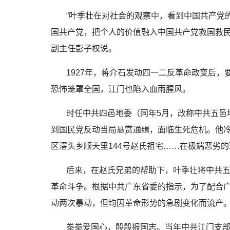
“叶季壮在对社会的观察中，看到中国共产党
国共产党，把个人的价值融入中国共产党救国救民
副主任彭子权说。
1927年，蒋介石发动四一二反革命政变后，
恐怖笼罩全国，江门也陷入血雨腥风。
时任中共四邑地委（同年5月，改称中共五邑
到国民党反动当局悬赏通缉，面临生死危机。他
区滘头乡顺天里144号赵氏祖宅……在极端恶劣
后来，在赵氏兄弟的帮助下，叶季壮将中共
革命斗争。根据中共广东省委的指示，为了配合广州
动两次暴动，但均因革命形势的急剧变化而流产
拳拳爱国心，殷殷报国志。当年中共江门支