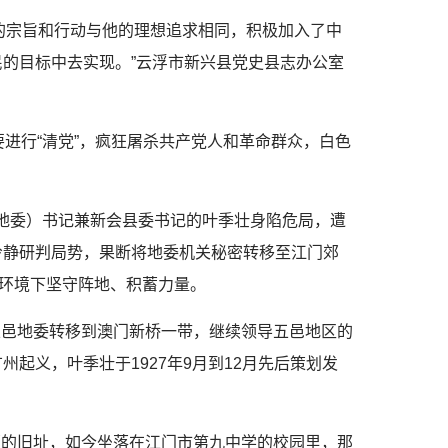
的宗旨和行动与他的理想追求相同，积极加入了中
的目标中去实现。”云浮市新兴县党史县志办公室
要进行“清党”，疯狂屠杀共产党人和革命群众，白色
地委）书记兼新会县委书记的叶季壮身陷危局，遭
冷静研判局势，果断将地委机关秘密转移至江门郊
的环境下坚守阵地、积蓄力量。
五邑地委转移到澳门新桥一带，继续领导五邑地区的
起义，叶季壮于1927年9月到12月先后策划发
。
部的旧址，如今坐落在江门市第九中学的校园里，那