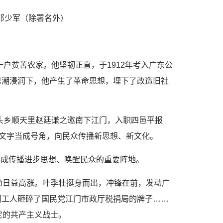
 邓少军（除署名外）
一户贫苦农家。他坚韧正直，于1912年考入广东公
思潮浸润下，他产生了革命思想，埋下了改造旧社
滘头乡顺天里赵廷谦之邀南下江门，入职四邑平报
把文字当成号角，向民众传播新思想、新文化。
办成传播进步思想、唤醒民众的重要阵地。
运动日益高涨。叶季壮挺身而出，冲锋在前，发动广
门工人砸碎了国民党江门市政厅税捐局的牌子……
定的共产主义战士。