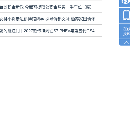
台公积金新政 今起可提取公积金购买一手车位（库）
女排小将走进侨博馆研学 探寻侨都文脉 涵养家国情怀
双车齐发闪耀江门｜2027款传祺向往S7 PHEV与第五代GS4联袂上市