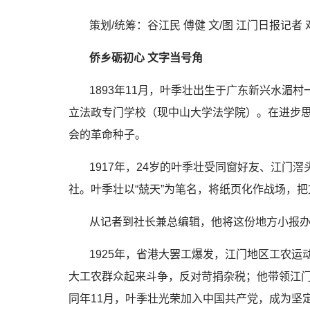
策划/统筹：谷江民 傅健 文/图 江门日报记者
侨乡砺初心 文字当号角
1893年11月，叶季壮出生于广东新兴水湄村
立法政专门学校（现中山大学法学院）。在进步
会的革命种子。
1917年，24岁的叶季壮受同窗好友、江门
社。叶季壮以“兢天”为笔名，将纸页化作战场，
从记者到社长兼总编辑，他将这份地方小报
1925年，省港大罢工爆发，江门地区工农
大工农群众起来斗争，反对苛捐杂税；他带领江
同年11月，叶季壮光荣加入中国共产党，成为坚