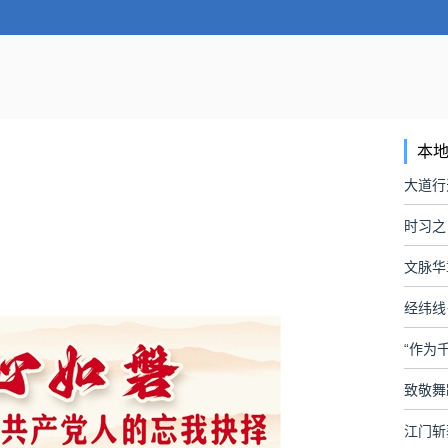
本
时习之
文脉华
经纬线
“作为