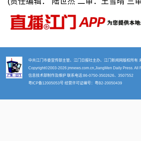
(责任编辑： 陆世杰 二审：王雪晴 三审
中共江门市委宣传部主管、江门日报社主办、江门新闻网版权所有 
Copyright©2003-
2026 jmnews.com.cn,JiangMen Daily Press. All 
信息技术部制作及维护 联系电话:86-0750-3502626、3507552
粤ICP备12005053号
经营许可证编号：
粤B2-20050439