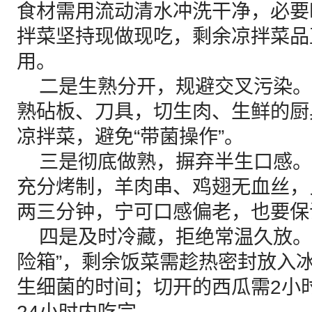
食材需用流动清水冲洗干净，必要
拌菜坚持现做现吃，剩余凉拌菜品
用。
二是生熟分开，规避交叉污染。
熟砧板、刀具，切生肉、生鲜的厨
凉拌菜，避免“带菌操作”。
三是彻底做熟，摒弃半生口感。
充分烤制，羊肉串、鸡翅无血丝，
两三分钟，宁可口感偏老，也要保
四是及时冷藏，拒绝常温久放。
险箱”，剩余饭菜需趁热密封放入
生细菌的时间；切开的西瓜需2小