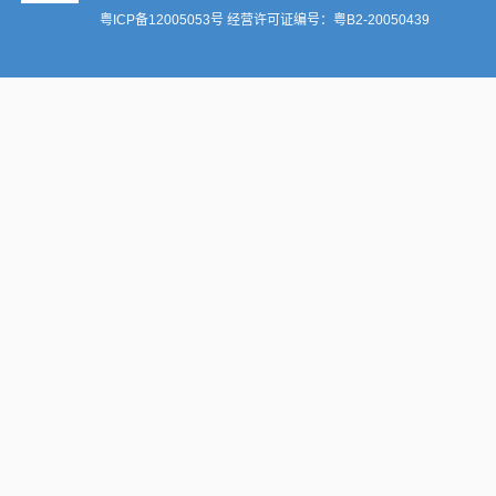
粤ICP备12005053号
经营许可证编号：
粤B2-20050439