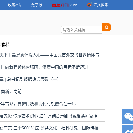
收藏本站
数字报
APP
江报微博
地推荐
大道行天下｜最是真情暖人心——中国元首外交的世界情怀与大国气派
丨“向着建设体育强国、健康中国的目标不断迈进”
章 | 总书记引经据典话廉政（一）
·向新，向前
千年古都，要把传统和现代有机融合在一起”
致敬舞蹈先贤 传承艺术初心 江门原创音乐剧《戴爱莲》复排上演
江门斩获广东“三个500”31席 公共文化、社科研究、国际传播全面开花