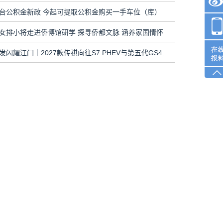
台公积金新政 今起可提取公积金购买一手车位（库）
女排小将走进侨博馆研学 探寻侨都文脉 涵养家国情怀
双车齐发闪耀江门｜2027款传祺向往S7 PHEV与第五代GS4联袂上市