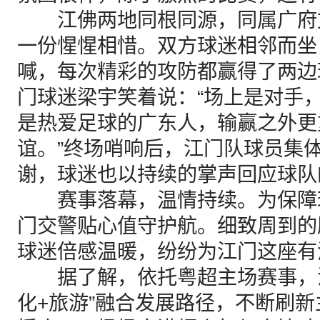
江佛两地同根同源，同属广府
一份惺惺相惜。双方球迷相邻而坐
喊，每次精彩的攻防都赢得了两边
门球迷梁宇笑着说：“场上是对手
是热爱足球的广东人，输赢之外更
谊。”终场哨响后，江门队球员集
谢，球迷也以持续的掌声回应球队
赛事落幕，温情持续。为保障
门交警贴心值守护航。细致周到的
球迷倍感温暖，纷纷为江门这座有
据了解，依托粤超主场赛事，江
化+旅游”融合发展路径，不断刷