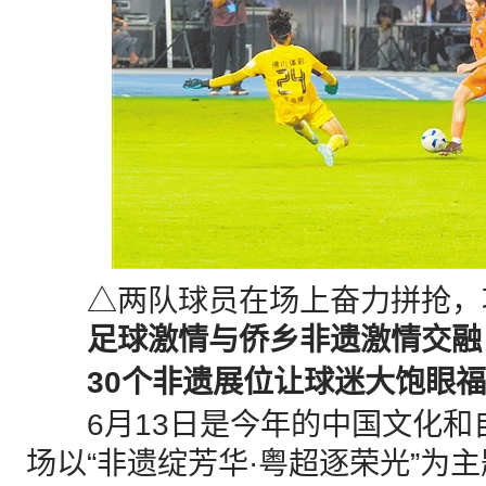
△两队球员在场上奋力拼抢，
足球激情与侨乡非遗激情交融
30个非遗展位让球迷大饱眼福
6月13日是今年的中国文化和
场以“非遗绽芳华·粤超逐荣光”为