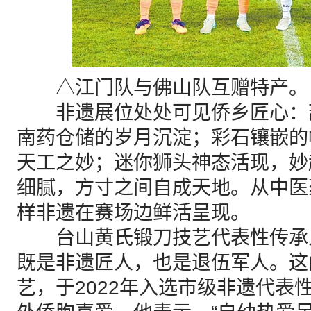
△江门队与佛山队互赠特产。
非遗展位处处可见侨乡匠心：
南药仓储的岁月沉淀；彩石镶嵌的
天工之妙；迷你狮头神态活现，妙
细腻，方寸之间自成天地。从中医
样非遗在赛场边鲜活呈现。
台山黄氏锻刀技艺代表性传承
既是非遗匠人，也是退伍军人。这
艺，于2022年入选市级非遗代表