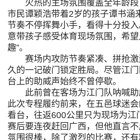
火热的主场氛围覆盖全年龄段
市民谭颖浩带着2岁的孩子谭书涵
节奏不停挥舞小手，看得十分投入
意带孩子感受体育现场氛围，希望
趣”。
赛场内攻防节奏紧凑、拼抢激
久的一记破门锁定胜局。尽管江门
台上的助威声始终不曾停歇。
此前曾在客场为江门队呐喊助
此次专程履约前来，在五邑球迷会
看台，往返600公里只为现场为
赛后要连夜赶回广西，但他直言不
氛围很棒，除了激烈的比赛，还有