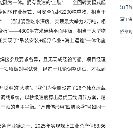
能融为一体。拥有发达的“上肢”——全回转变幅式起
江门首
合全回转作业模式，可安全吊起2200吨重物，相当于
力”——通过调整吃水深度，实现最大举力2万吨，相
身板”——4800平方米连续平面甲板，相当于大型物
侨都观
正实现了“吊装安装+起浮作业+海上运输”一体化施
对焊接参数要求各异，且无现成经验可循。项目经理
，一项项做对照试验，经过十几轮调整测试，才找到
开聪明的“大脑”。“我们为全船设置了26个独立压载
能调载系统，以秒级速度算出最优压载调节方案，精
干预的自主平衡。”万伟伟形容“四航永盛”号如同一
产业链之一，2025年实现规上工业总产值88.66