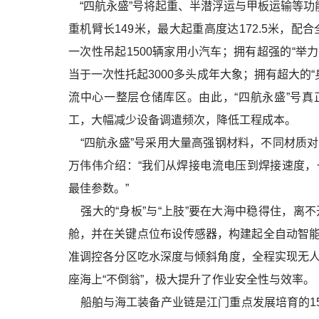
“四航永盛”号将起重、半潜浮运与甲板运输等功
重机臂长149米，最大起重高度达172.5米，配
一次性吊起1500辆家用小汽车；拥有超强的“举
当于一次性托起3000多头成年大象；拥有超大的“
流中心一整层仓储库区。由此，“四航永盛”号真
工，大幅减少设备调遣频次，降低工程成本。
“四航永盛”号采用大量高强钢材料，不同材质
万伟伟介绍：“我们从焊接电流电压到焊接速度
最佳参数。”
强大的“身板”与“上肢”要在大海中稳得住，离不
舱，并在关键点位布设传感器，构建起全自动智
准调控各分区吃水深度与倾斜角度，全程实现无人
座海上“不倒翁”，极大提升了作业安全性与效率。
船舶与海工装备产业链是江门重点发展培育的15条