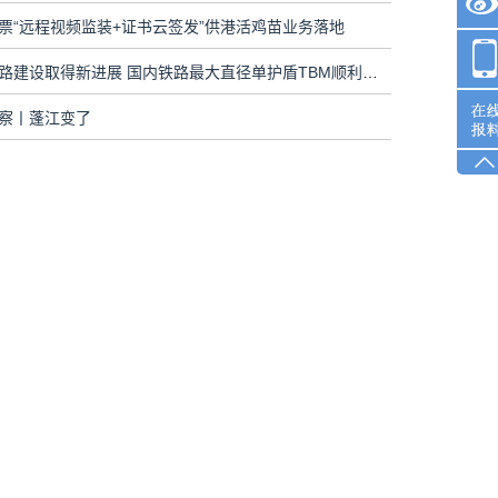
票“远程视频监装+证书云签发”供港活鸡苗业务落地
深江铁路建设取得新进展 国内铁路最大直径单护盾TBM顺利始发
察丨蓬江变了