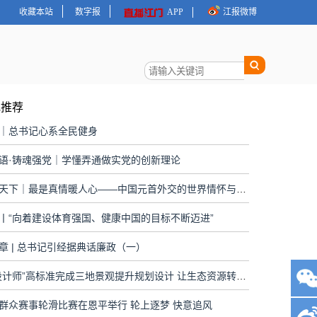
收藏本站
数字报
APP
江报微博
地推荐
｜总书记心系全民健身
语·铸魂强党｜学懂弄通做实党的创新理论
大道行天下｜最是真情暖人心——中国元首外交的世界情怀与大国气派
丨“向着建设体育强国、健康中国的目标不断迈进”
章 | 总书记引经据典话廉政（一）
“人民设计师”高标准完成三地景观提升规划设计 让生态资源转化为生态红利
群众赛事轮滑比赛在恩平举行 轮上逐梦 快意追风