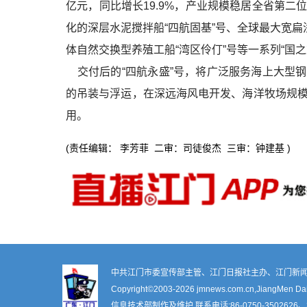
亿元，同比增长19.9%，产业规模稳居全省第
化的深层水泥搅拌船“四航固基”号、全球最大宽扁
体自然交换型养殖工船“湾区伶仃”号等一系列“国之
交付后的“四航永盛”号，将广泛服务海上大型
的吊装与浮运，在深远海风电开发、海洋牧场规
用。
(责任编辑： 李芳菲 二审：司徒俊杰 三审：钟建基 )
中共江门市委宣传部主管、江门日报社主办、江门新闻
Copyright©2003-
2026 jmnews.com.cn,JiangMen Daily
信息技术部制作及维护 联系电话:86-0750-3502626、3