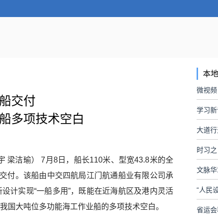
本
微视频
船交付
学习新
船多项技术空白
时习之
 梁洁瑜） 7月8日，船长110米、型宽43.8米的全
文脉华
式交付。该船由中交四航局江门航通船业有限公司承
设计实现“一船多用”，既能在近海航区及港内灵活
我国大吨位多功能海工作业船的多项技术空白。
省运会