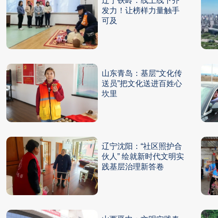
辽宁铁岭：线上线下齐
发力！让榜样力量触手
可及
山东青岛：基层“文化传
送员”把文化送进百姓心
坎里
辽宁沈阳：“社区照护合
伙人” 绘就新时代文明实
践基层治理新答卷