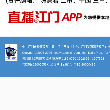
(责任编辑： 陈慧君 二审：宁园 三审：
中共江门市委宣传部主管、江门日报社主办、江门新闻网版权所有 
Copyright©2003-
2026 jmnews.com.cn,JiangMen Daily Press. All 
信息技术部制作及维护 联系电话:86-0750-3502626、3507552
粤ICP备12005053号
经营许可证编号：
粤B2-20050439