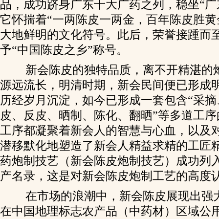
品，成功跻身广东十大广药之列，稳坐“广
它怀揣着“一两陈皮一两金，百年陈皮胜黄
大地鲜明的文化符号。此后，荣誉接踵而至，
予“中国陈皮之乡”称号。
新会陈皮的独特品质，离不开精湛的
源远流长，明清时期，新会民间便已形成
历经岁月沉淀，如今已形成一套包含“采摘
皮、反皮、晒制、陈化、翻晒”等多道工序
工序都凝聚着新会人的智慧与心血，以及
潜移默化地塑造了新会人精益求精的工匠精神
药炮制技艺（新会陈皮炮制技艺）成功列
产名录，这是对新会陈皮炮制工艺的高度
在市场的浪潮中，新会陈皮展现出强
在中国地理标志农产品（中药材）区域公用品