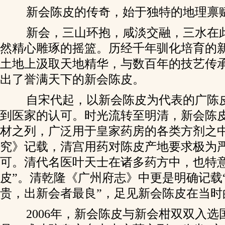
新会陈皮的传奇，始于独特的地理禀
新会，三山环抱，咸淡交融，三水在
然精心雕琢的摇篮。历经千年驯化培育的
土地上汲取天地精华，与数百年的技艺传
出了誉满天下的新会陈皮。
自宋代起，以新会陈皮为代表的广陈
到医家的认可。时光流转至明清，新会陈
材之列，广泛用于皇家药房的各类方剂之
究》记载，清宫用药对陈皮产地要求极为
可。清代名医叶天士在诸多药方中，也特意
皮”。清乾隆《广州府志》中更是明确记载
贵，出新会者最良”，足见新会陈皮在当时
2006年，新会陈皮与新会柑双双入选