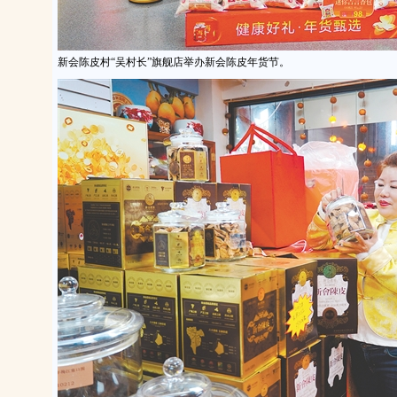
新会陈皮村“吴村长”旗舰店举办新会陈皮年货节。