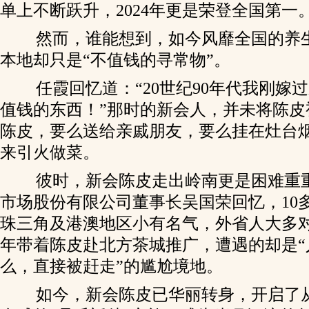
单上不断跃升，2024年更是荣登全国第一
然而，谁能想到，如今风靡全国的养生
本地却只是“不值钱的寻常物”。
任霞回忆道：“20世纪90年代我刚嫁
值钱的东西！”那时的新会人，并未将陈皮
陈皮，要么送给亲戚朋友，要么挂在灶台
来引火做菜。
彼时，新会陈皮走出岭南更是困难重
市场股份有限公司董事长吴国荣回忆，10
珠三角及港澳地区小有名气，外省人大多
年带着陈皮赴北方茶城推广，遭遇的却是“
么，直接被赶走”的尴尬境地。
如今，新会陈皮已华丽转身，开启了