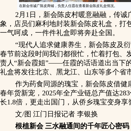
在新会传诚广陈皮商铺，负责人任霞在查看新会陈皮礼盒情况。
2月1日，新会陈皮村暖意融融，传诚
象，店员们麻利地封装新会陈皮礼盒，打
一气呵成，一件件礼盒即将奔赴全国。
“现代人追求健康养生，新会陈皮及衍
春节前这段时间我们都很忙，忙着打包、发
责人“新会霞姐”——任霞的话语道出当下
礼盒将发往北京、黑龙江、山东等多个省
作为药食同源的瑰宝，新会陈皮借健
春年货新宠，2025年全产业链总产值达28
长1.8倍，更走出国门，从侨乡瑰宝变身
文/图 江门日报记者 李银换
根植新会 三水融通间的千年匠心密码