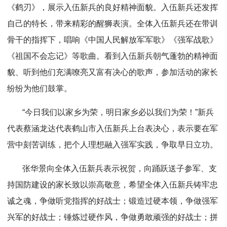
《鹤刃》，展示入伍新兵的良好精神面貌。入伍新兵还发挥
自己的特长，带来精彩的醒狮表演。全体入伍新兵还在带训
骨干的指挥下，唱响《中国人民解放军军歌》《强军战歌》
《祖国不会忘记》等歌曲。看到入伍新兵朝气蓬勃的精神面
貌、听到他们充满嘹亮又富有决心的歌声，参加活动的家长
纷纷为他们鼓掌。
“今日我们以家乡为荣，明日家乡必以我们为荣！”新兵
代表蔡涵龙达代表鹤山市入伍新兵上台表决心，表示要在军
营中刻苦训练，把个人理想融入强军实践，争取早日立功。
张华景向全体入伍新兵表示祝贺，向踊跃送子参军、支
持国防建设的家长致以崇高敬意，希望全体入伍新兵铸牢忠
诚之魂，争做听党指挥的好战士；锻造过硬本领，争做强军
兴军的好战士；锤炼过硬作风，争做勇敢顽强的好战士；拼