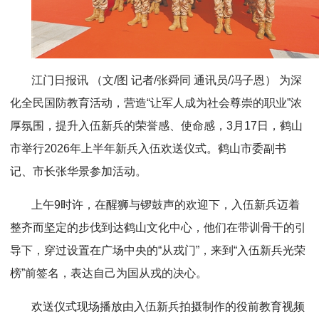
江门日报讯 （文/图 记者/张舜同 通讯员/冯子恩） 为深
化全民国防教育活动，营造“让军人成为社会尊崇的职业”浓
厚氛围，提升入伍新兵的荣誉感、使命感，3月17日，鹤山
市举行2026年上半年新兵入伍欢送仪式。鹤山市委副书
记、市长张华景参加活动。
上午9时许，在醒狮与锣鼓声的欢迎下，入伍新兵迈着
整齐而坚定的步伐到达鹤山文化中心，他们在带训骨干的引
导下，穿过设置在广场中央的“从戎门”，来到“入伍新兵光荣
榜”前签名，表达自己为国从戎的决心。
欢送仪式现场播放由入伍新兵拍摄制作的役前教育视频