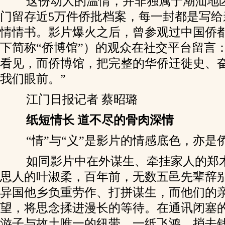
这份动人的温情，并非独属于潮汕地
门留存近5万件侨批档案，每一封都是写给
情情书。影片爆火之后，曾参观过中国侨
下简称“侨博馆”）的观众在社交平台留言
看见，而侨博馆，把完整的华侨迁徙史、
我们眼前。”
江门日报记者 蔡昭璐
纸短情长 道不尽的骨肉深情
“情”与“义”是影片的情感底色，亦是
如同影片中在外谋生、牵挂家人的郑
思人的叶淑柔，百年前，无数五邑先辈辞
异国他乡负重劳作、打拼谋生，而他们的
望，将思念揉进漫长的等待。在通讯闭塞
游子与故土唯一的纽带。一纸飞鸿，捎去