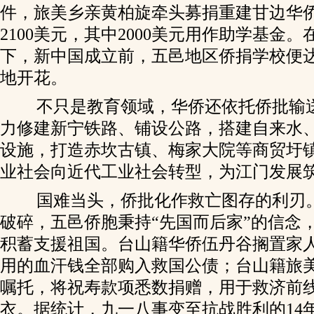
件，旅美乡亲黄柏旋牵头募捐重建甘边华
2100美元，其中2000美元用作助学基金
下，新中国成立前，五邑地区侨捐学校便
地开花。
不只是教育领域，华侨还依托侨批输
力修建新宁铁路、铺设公路，搭建自来水
设施，打造赤坎古镇、梅家大院等商贸圩
业社会向近代工业社会转型，为江门发展
国难当头，侨批化作救亡图存的利刃
破碎，五邑侨胞秉持“先国而后家”的信念
积蓄支援祖国。台山籍华侨伍丹谷搁置家
用的血汗钱全部购入救国公债；台山籍旅
嘱托，将祝寿款项悉数捐赠，用于救济前
衣。据统计，九一八事变至抗战胜利的14