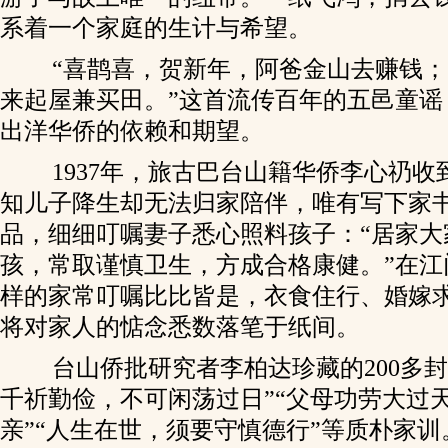
系着一个家庭的生计与希望。
“喜鹊喜，贺新年，阿爸金山去赚钱；
来起屋兼买田。”这首流传百年的五邑童谣
出洋华侨的依赖和期望。
1937年，旅古巴台山籍华侨李心礽收
知儿子降生却无法归家陪伴，唯有写下家
品，细细叮嘱妻子悉心照料孩子：“居家大
孩，常取谨慎卫生，方成合格康健。”在江
样的家常叮嘱比比皆是，衣食住行、婚嫁
将对家人的惦念悉数落笔于纸间。
台山侨批研究者李柏达珍藏的200多封
千祈勤俭，不可闲荡过日”“父母功劳大过
亲”“人生在世，须要守慎德行”等质朴家