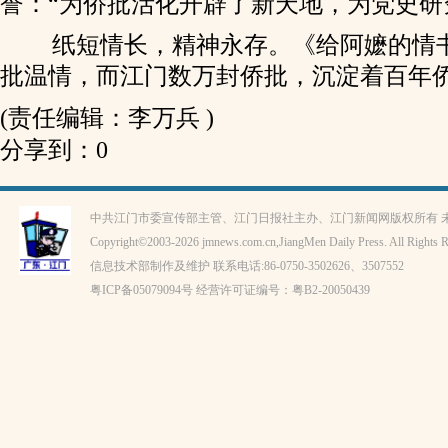
誉：“为侨批活化开辟了新天地，为党史研
纸短情长，精神永存。《给阿嬷的情
批温情，而江门数万封侨批，沉淀着百年
(责任编辑：李万兵 )
分享到：
0
中共江门市委宣传部主管、江门日报社主办、江门新闻网版权所有 
Copyright©2003-
2026 jmnews.com.cn,JiangMen Daily Press. All Rights R
信息技术部制作及维护 联系电话:86-0750-3502626、3507552
粤ICP备
05079094
号 经营许可证编号：
粤B2-20050439