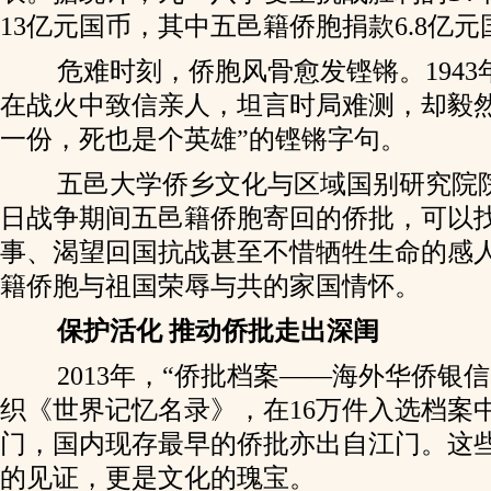
13亿元国币，其中五邑籍侨胞捐款6.8亿
危难时刻，侨胞风骨愈发铿锵。1943
在战火中致信亲人，坦言时局难测，却毅然
一份，死也是个英雄”的铿锵字句。
五邑大学侨乡文化与区域国别研究院
日战争期间五邑籍侨胞寄回的侨批，可以
事、渴望回国抗战甚至不惜牺牲生命的感
籍侨胞与祖国荣辱与共的家国情怀。
保护活化 推动侨批走出深闺
2013年，“侨批档案——海外华侨银
织《世界记忆名录》，在16万件入选档案
门，国内现存最早的侨批亦出自江门。这
的见证，更是文化的瑰宝。