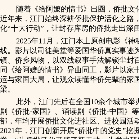
随着《给阿嬷的情书》出圈，侨批文
近年来，江门始终深耕侨批保护活化之路
化“十大行动”，让封存库房的侨批走出深
2025年11月，江门本土原创电影《
线。影片以司徒美堂等爱国华侨真实事迹
镇、侨乡风物，以双线叙事手法解锁尘封
同《给阿嬷的情书》异曲同工，影片以家
运与家国大局，让观众读懂华侨先辈的家
梁。
此外，江门先后在全国10余个城市举
剧《侨批·家国》、诵读剧《侨批·中国》等
部，年均开展侨批文化进社区、进校园活
2021年，江门创新开展“侨批中的党史”