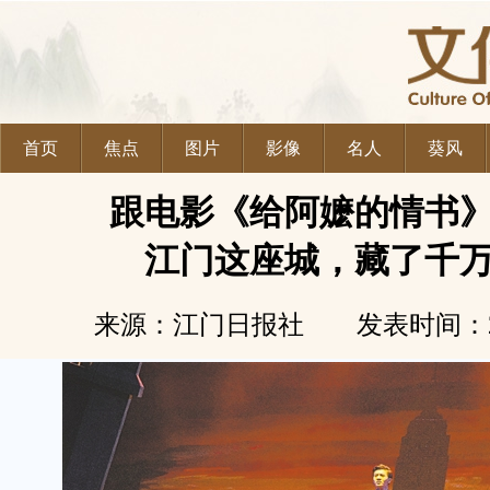
首页
焦点
图片
影像
名人
葵风
跟电影《给阿嬷的情书
江门这座城，藏了千
来源：江门日报社 发表时间：2026-0