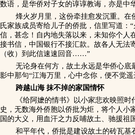
数语，是华侨对子女的谆谆教诲，亦是中
烽火岁月里，这份牵挂愈发沉重。在
氏家族成员寄给儿子的侨批，信里写道：“
信，甚念！自内地失落以来，未知你个人
接书信，中国银行不接汇款。故各人无法
（收）到此信速速回音……”
无论身在何方，故土永远是华侨心底
影中那句“江海万里，心中念你，便不觉遥
跨越山海 抹不掉的家国情怀
《给阿嬷的情书》以小家悲欢映照时
史，无数海外侨胞以侨批为炬，将个人小
国的大义，用血汗之力反哺故土、驰援祖
和平年代，侨批是建设故土的砖瓦基