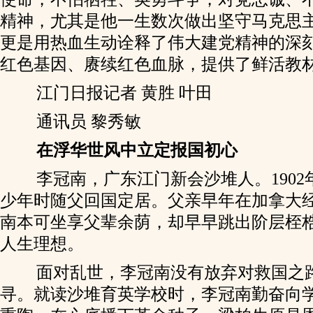
精神，尤其是他一生数次做出坚守马克思
更是用热血生动诠释了伟大建党精神的深
红色基因、赓续红色血脉，提供了鲜活教
江门日报记者 黄胜 叶田
通讯员 黎秀敏
在浮华世风中立定报国初心
李冠南，广东江门新会沙堆人。1902
少年时随父回国定居。父亲早年在加拿大
南本可坐享父辈余荫，却早早跳出阶层桎
人生理想。
面对乱世，李冠南没有放弃对救国之
寻。就读沙堆育英学校时，李冠南勤奋向