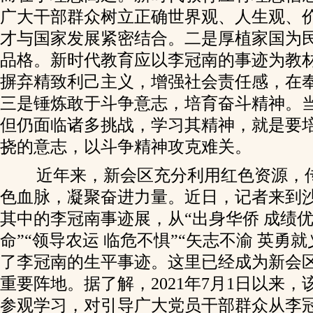
广大干部群众树立正确世界观、人生观、
才与国家发展紧密结合。二是厚植家国为
品格。新时代教育应以李冠南的事迹为教
摒弃精致利己主义，增强社会责任感，在
三是锤炼敢于斗争意志，培育奋斗精神。
但仍面临诸多挑战，学习其精神，就是要
挠的意志，以斗争精神攻克难关。
近年来，新会区充分利用红色资源，
色血脉，凝聚奋进力量。近日，记者来到
其中的李冠南事迹展，从“出身华侨 成绩优
命”“领导农运 临危不惧”“矢志不渝 英勇
了李冠南的生平事迹。这里已经成为新会
重要阵地。据了解，2021年7月1日以来，该
参观学习，对引导广大党员干部群众从李