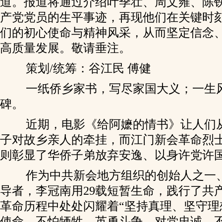
道。报道将通过介绍叶季壮、周文雍、陈
产党党员的生平事迹，再现他们在关键时
们的初心使命与精神风采，从而坚定信念
高质量发展。敬请垂注。
策划/统筹：谷江民 傅健
一纸侨乡家书，写尽家国大义；一生
碑。
近期，电影《给阿嬷的情书》让人们
子对故乡亲人的牵挂，而江门新会革命烈
则彰显了华侨子弟放弃安逸、以身许党许
作为中共新会地方组织的创始人之一
导者，李冠南用29载短暂生命，践行了共
革命历程中处处闪耀着“坚持真理、坚守理
使命，不怕牺牲、英勇斗争，对党忠诚、不