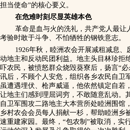
担当使命”的核心要义。
在危难时刻尽显英雄本色
革命是血与火的洗礼，共产党人最让
考验时敢于斗争、不怕牺牲的钢铁意志。
1926年秋，睦洲农会开展减租减息、
动地主和反动民团利益。地主头目林珍拒
吓农民，被愤怒群众烧毁葵寮后，扬言“必
讯后，不顾个人安危，组织各乡农民自卫
虽遭遇埋伏、枪声威逼，他依然镇定自若
让地主们感到理屈词穷，不敢随意乱动。
自卫军围攻二路地主大本营所处睦洲围馆
乡村农会会员每人捐献一杉，帮助睦洲乡
速重建家园。最终，“包农制”被取消，实