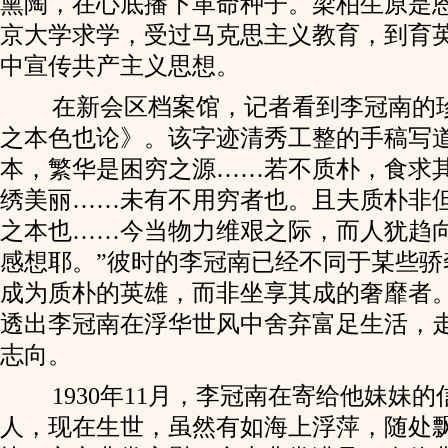
熏陶，在心底播下革命种子。梁柏生原是
京大学求学，受过马克思主义教育，到育
中宣传共产主义思想。
在新会区档案馆，记者看到李冠南的
之本色也论》。该字迹清秀工整的手稿写道
本，繁华是困穷之源……若不质朴，食求
绣美丽……未有不用穷者也。且夫质朴非
之本也……今当物力维艰之际，而人犹趋
感想耶。”彼时的李冠南已经不同于某些骄
成为质朴的英雄，而非坐享其成的奢靡者
透出李冠南在浮华世风中舍弃富足生活，
志向。
1930年11月，李冠南在寄给他妹妹的
人，现在生世，虽然有如海上浮萍，随处