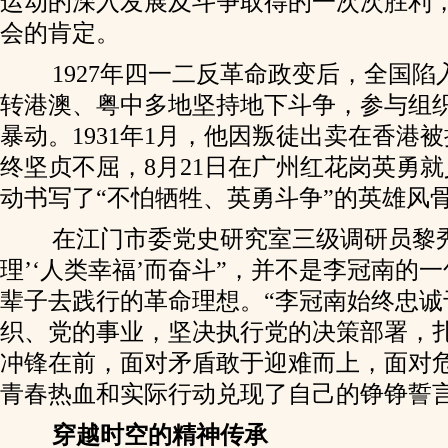
运动的深入发展及斗争取得的一次次胜利
会的肯定。
1927年四一二反革命政变后，全国陷
转港澳、粤中多地坚持地下斗争，参与组
暴动。1931年1月，他因叛徒出卖在香港
终坚贞不屈，8月21日在广州红花岗英勇就
动书写了“不怕牺牲、英勇斗争”的英雄风
在江门市委党史研究室三级调研员黎秀
理’‘人类幸福’而奋斗”，并不是李冠南的
辈子去践行的革命理想。“李冠南始终忠诚
织、党的事业，坚决执行党的决策部署，
冲锋在前，面对矛盾敢于迎难而上，面对
青春热血和实际行动兑现了自己的铮铮誓言
穿越时空的精神传承