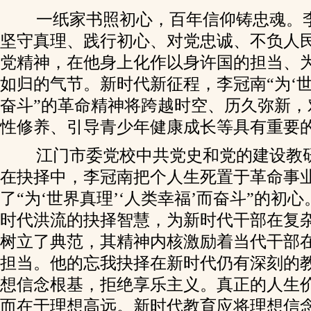
一纸家书照初心，百年信仰铸忠魂。
坚守真理、践行初心、对党忠诚、不负人
党精神，在他身上化作以身许国的担当、
如归的气节。新时代新征程，李冠南“为‘世
奋斗”的革命精神将跨越时空、历久弥新，
性修养、引导青少年健康成长等具有重要
江门市委党校中共党史和党的建设教
在抉择中，李冠南把个人生死置于革命事
了“为‘世界真理’‘人类幸福’而奋斗”的初
时代洪流的抉择智慧，为新时代干部在复
树立了典范，其精神内核激励着当代干部
担当。他的忘我抉择在新时代仍有深刻的
想信念根基，拒绝享乐主义。真正的人生
而在于理想高远。新时代教育应将理想信