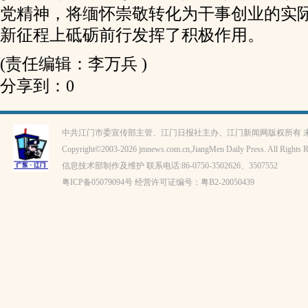
党精神，将缅怀崇敬转化为干事创业的实
新征程上砥砺前行发挥了积极作用。
(责任编辑：李万兵 )
分享到：
0
中共江门市委宣传部主管、江门日报社主办、江门新闻网版权所有 
Copyright©2003-
2026 jmnews.com.cn,JiangMen Daily Press. All Rights R
信息技术部制作及维护 联系电话:86-0750-3502626、3507552
粤ICP备
05079094
号 经营许可证编号：
粤B2-20050439