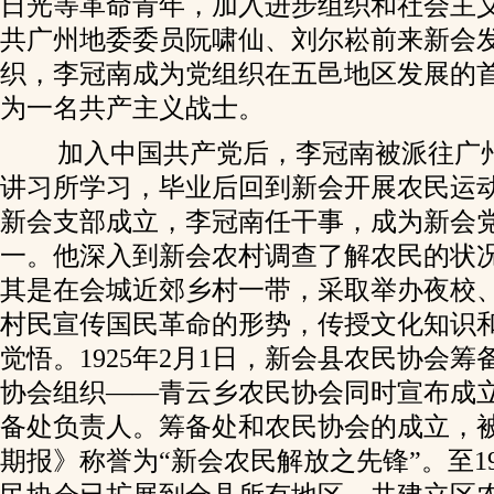
日光等革命青年，加入进步组织和社会主义青
共广州地委委员阮啸仙、刘尔崧前来新会
织，李冠南成为党组织在五邑地区发展的
为一名共产主义战士。
加入中国共产党后，李冠南被派往广
讲习所学习，毕业后回到新会开展农民运动。
新会支部成立，李冠南任干事，成为新会
一。他深入到新会农村调查了解农民的状
其是在会城近郊乡村一带，采取举办夜校
村民宣传国民革命的形势，传授文化知识
觉悟。1925年2月1日，新会县农民协会
协会组织——青云乡农民协会同时宣布成
备处负责人。筹备处和农民协会的成立，
期报》称誉为“新会农民解放之先锋”。至19