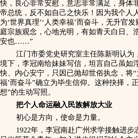
快，良心非常安慰，意志非常满足，身体
帝总统，反不如自己之快乐！因为我个人
为‘世界真理’‘人类幸福’而奋斗，无升官
庭宗族观念，心地光明，有如青天白日、
安也……”
江门市委党史研究室主任陈新明认为
境下，李冠南给妹妹写信，坦言自己虽如
快、内心安宁，只因已抛却世俗执念，将“为
福’而奋斗”确立为毕生信仰。这种抉择，
想”的生动写照。
把个人命运融入民族解放大业
初心是方向，使命是力量。
1922年，李冠南赴广州求学接触进步志