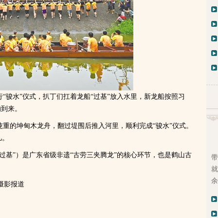
骏水”仪式，扒丁们扛着龙船“过基”放入水里，新龙船按照习
的到来。
重的坤甸木龙舟，翻过堤围后推入河里，顺利完成“骏水”仪式。
凡。
基”）是广东省级非遗“古劳三夹腾龙”的核心环节，也是鹤山古
带
就
余
摄影报道