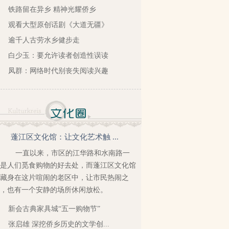
铁路留在异乡 精神光耀侨乡
观看大型原创话剧《大道无疆》
逾千人古劳水乡健步走
白少玉：要允许读者创造性误读
凤群：网络时代别丧失阅读兴趣
蓬江区文化馆：让文化艺术触 ...
一直以来，市区的江华路和水南路一
是人们觅食购物的好去处，而蓬江区文化馆
藏身在这片喧闹的老区中，让市民热闹之
，也有一个安静的场所休闲放松。
新会古典家具城“五一购物节”
张启雄 深挖侨乡历史的文学创...