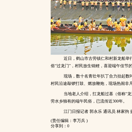
近日，鹤山市古劳镇仁和村新龙船举行“
俗“过龙门”，村民放生锦鲤，喜迎端午佳节
现场，数十名青壮年扒丁合力抬起数吨
村民沿途敲锣打鼓、燃放鞭炮，现场热闹非
当地老人介绍，扛龙船过基（俗称“龙过
劳水乡独有的端午民俗，已流传近300年。
江门日报记者 郭永乐 通讯员 林家驹 
(责任编辑：李万兵 )
分享到：
0