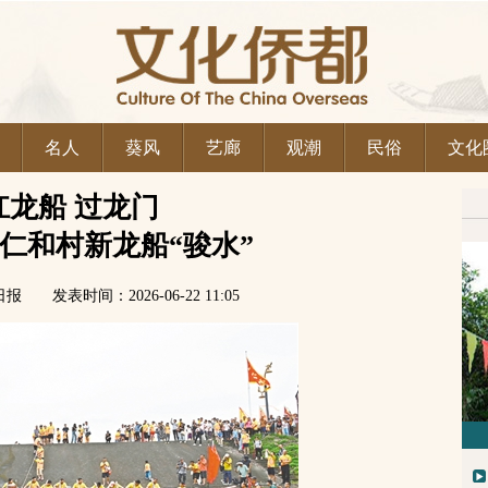
名人
葵风
艺廊
观潮
民俗
文化
扛龙船 过龙门
仁和村新龙船“骏水”
发表时间：2026-06-22 11:05