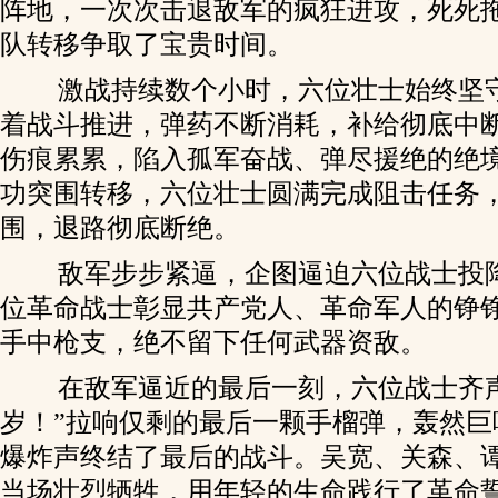
阵地，一次次击退敌军的疯狂进攻，死死
队转移争取了宝贵时间。
激战持续数个小时，六位壮士始终坚
着战斗推进，弹药不断消耗，补给彻底中
伤痕累累，陷入孤军奋战、弹尽援绝的绝
功突围转移，六位壮士圆满完成阻击任务
围，退路彻底断绝。
敌军步步紧逼，企图逼迫六位战士投
位革命战士彰显共产党人、革命军人的铮
手中枪支，绝不留下任何武器资敌。
在敌军逼近的最后一刻，六位战士齐声
岁！”拉响仅剩的最后一颗手榴弹，轰然巨
爆炸声终结了最后的战斗。吴宽、关森、
当场壮烈牺牲，用年轻的生命践行了革命