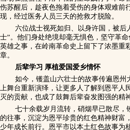
伤苏醒后，趁夜色拖着受伤的身体艰难前
现，经过医务人员三天的抢救才脱险。
六位战士视死如归、以身许国，被后人
士”。他们身处绝境却毫无惧色，坚守革命
英雄之事，在岭南革命史上留下了浓墨重
章。
后辈学习 厚植爱国爱乡情怀
如今，镬盖山六壮士的故事传遍恩州
上舞台重新演绎，让更多人了解到恩平人
灭的贡献，也成了鼓舞后辈奋发图强的精
七十余载岁月流转，硝烟早已散尽，
的往事，沉淀为恩平珍贵的红色精神财富
少年成长前行。恩平市以本土红色故事为