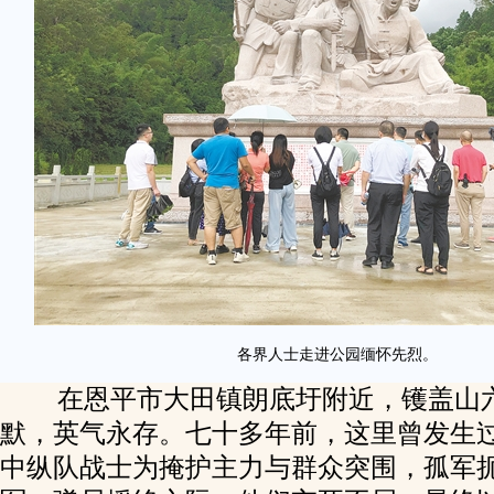
各界人士走进公园缅怀先烈。
在恩平市大田镇朗底圩附近，镬盖山
默，英气永存。七十多年前，这里曾发生
中纵队战士为掩护主力与群众突围，孤军