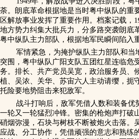
1949年，解放战争进入决胜阶段，粤
荼。朗底革命根据地是当时粤中纵队的重
区解放事业发挥了重要作用。档案记载，19
地方势力纠集大批兵力，分多路突袭朗底
粤中纵队主力部队，根据地军民瞬间陷入
军情紧急，为掩护纵队主力部队和当
突围，粤中纵队广阳支队五团红星连临危
务。排长、共产党员吴宽，政治服务员、
植、吴浓、关华、苏宙六人主动请缨，扼
托险要地势阻击来犯敌军。
战斗打响后，敌军凭借人数和装备优
一轮又一轮猛烈冲锋。密集的枪炮声打破
硝烟弥漫，石块与树枝不断被炮火击落。
应战、分工协作，凭借顽强的意志和熟练