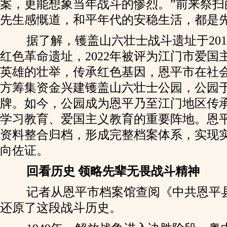
案，更能想象当年战斗的惨烈。”前来祭扫
先生感慨道，和平年代的安稳生活，都是
据了解，镬盖山六壮士战斗遗址于201
红色革命遗址，2022年被评为江门市爱国
英雄的壮举，传承红色基因，恩平市在社
方筹集资金兴建镬盖山六壮士公园，公园于2
牌。如今，公园成为恩平乃至江门地区传
学习教育、爱国主义教育的重要阵地。恩
资料整合归档，形成完整档案体系，实现
向佐证。
回看历史 领略先辈无畏战斗精神
记者从恩平市档案馆查阅《中共恩平
还原了这段战斗历史。