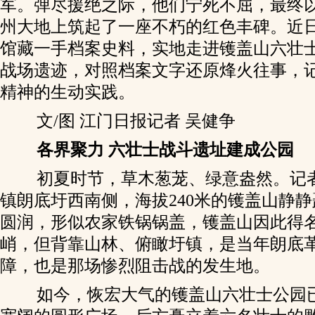
军。弹尽援绝之际，他们宁死不屈，最终
州大地上筑起了一座不朽的红色丰碑。近
馆藏一手档案史料，实地走进镬盖山六壮
战场遗迹，对照档案文字还原烽火往事，
精神的生动实践。
文/图 江门日报记者 吴健争
各界聚力 六壮士战斗遗址建成公园
初夏时节，草木葱茏、绿意盎然。记
镇朗底圩西南侧，海拔240米的镬盖山静
圆润，形似农家铁锅锅盖，镬盖山因此得
峭，但背靠山林、俯瞰圩镇，是当年朗底
障，也是那场惨烈阻击战的发生地。
如今，恢宏大气的镬盖山六壮士公园