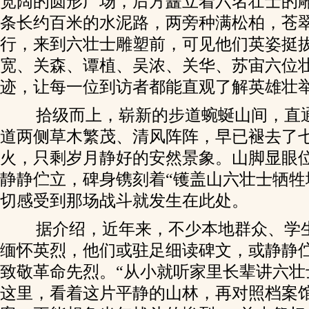
宽阔的圆形广场，后方矗立着六名壮士的
条长约百米的水泥路，两旁种满松柏，苍
行，来到六壮士雕塑前，可见他们英姿挺
宽、关森、谭植、吴浓、关华、苏宙六位
迹，让每一位到访者都能直观了解英雄壮
拾级而上，崭新的步道蜿蜒山间，直
道两侧草木繁茂、清风阵阵，早已褪去了
火，只剩岁月静好的安然景象。山脚显眼
静静伫立，碑身镌刻着“镬盖山六壮士牺牲
切感受到那场战斗就发生在此处。
据介绍，近年来，不少本地群众、学
缅怀英烈，他们或驻足细读碑文，或静静
致敬革命先烈。“从小就听家里长辈讲六壮
这里，看着这片平静的山林，再对照档案