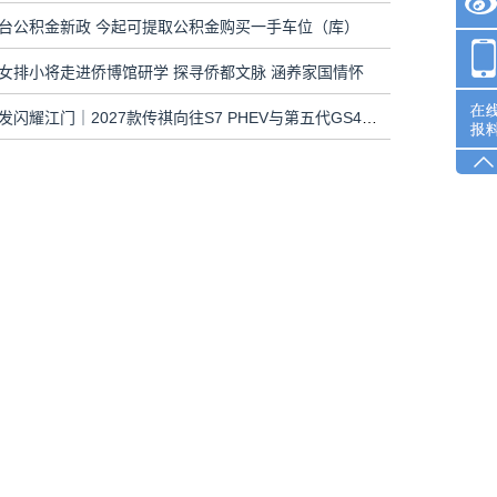
台公积金新政 今起可提取公积金购买一手车位（库）
女排小将走进侨博馆研学 探寻侨都文脉 涵养家国情怀
双车齐发闪耀江门｜2027款传祺向往S7 PHEV与第五代GS4联袂上市