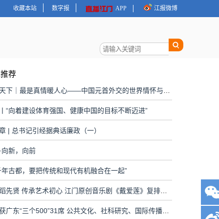
收藏本站
数字报
APP
江报微博
地推荐
大道行天下｜最是真情暖人心——中国元首外交的世界情怀与大国气派
丨“向着建设体育强国、健康中国的目标不断迈进”
章 | 总书记引经据典话廉政（一）
·向新，向前
千年古都，要把传统和现代有机融合在一起”
致敬舞蹈先贤 传承艺术初心 江门原创音乐剧《戴爱莲》复排上演
江门斩获广东“三个500”31席 公共文化、社科研究、国际传播全面开花