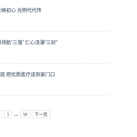
映初心 光明代代传
航“三强” 仁心浇灌“三好”
观 把优质医疗送到家门口
5
...
50
下一页