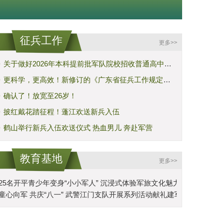
征兵工作
更多>>
·
关于做好2026年本科提前批军队院校招收普通高中毕业生工作的通知
·
更科学，更高效！新修订的《广东省征兵工作规定》全文来了
·
确认了！放宽至26岁！
·
披红戴花踏征程！蓬江欢送新兵入伍
·
鹤山举行新兵入伍欢送仪式 热血男儿 奔赴军营
教育基地
更多>>
25名开平青少年变身“小小军人” 沉浸式体验军旅文化魅力
童心向军 共庆“八一” 武警江门支队开展系列活动献礼建军99周年