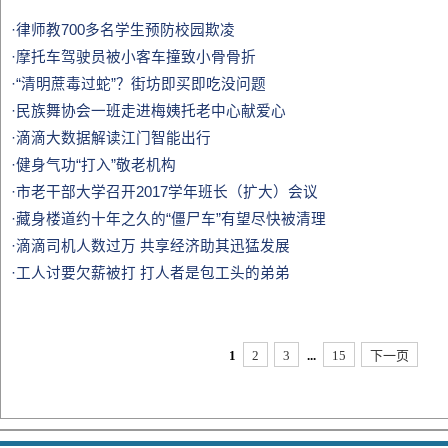
·律师教700多名学生预防校园欺凌
·摩托车驾驶员被小客车撞致小骨骨折
·“清明蔗毒过蛇”？街坊即买即吃没问题
·民族舞协会一班走进梅姨托老中心献爱心
·滴滴大数据解读江门智能出行
·健身气功“打入”敬老机构
·市老干部大学召开2017学年班长（扩大）会议
·藏身楼道约十年之久的“僵尸车”有望尽快被清理
·滴滴司机人数过万 共享经济助其迅猛发展
·工人讨要欠薪被打 打人者是包工头的弟弟
1
2
3
...
15
下一页