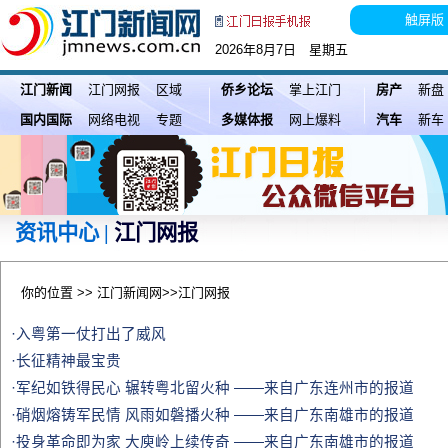
触屏版
2026年8月7日 星期五
江门新闻
江门网报
区域
侨乡论坛
掌上江门
房产
新盘
国内国际
网络电视
专题
多媒体报
网上爆料
汽车
新车
资讯中心 |
江门网报
你的位置 >>
江门新闻网
>>
江门网报
·入粤第一仗打出了威风
·长征精神最宝贵
·军纪如铁得民心 辗转粤北留火种 ——来自广东连州市的报道
·硝烟熔铸军民情 风雨如磐播火种 ——来自广东南雄市的报道
·投身革命即为家 大庾岭上续传奇 ——来自广东南雄市的报道