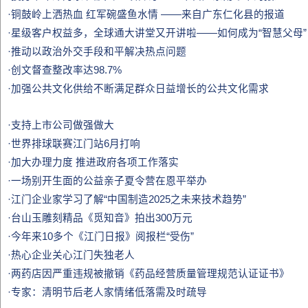
·铜鼓岭上洒热血 红军碗盛鱼水情 ——来自广东仁化县的报道
·星级客户权益多，全球通大讲堂又开讲啦——如何成为“智慧父母”
·推动以政治外交手段和平解决热点问题
·创文督查整改率达98.7%
·加强公共文化供给不断满足群众日益增长的公共文化需求
·支持上市公司做强做大
·世界排球联赛江门站6月打响
·加大办理力度 推进政府各项工作落实
·一场别开生面的公益亲子夏令营在恩平举办
·江门企业家学习了解“中国制造2025之未来技术趋势”
·台山玉雕刻精品《觅知音》拍出300万元
·今年来10多个《江门日报》阅报栏“受伤”
·热心企业关心江门失独老人
·两药店因严重违规被撤销《药品经营质量管理规范认证证书》
·专家：清明节后老人家情绪低落需及时疏导