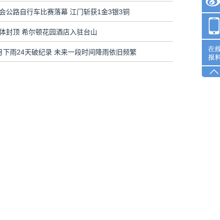
会公路自行车比赛落幕 江门斩获1金3银3铜
体封顶 希尔顿花园酒店入驻台山
月下雨24天破纪录 未来一段时间降雨依旧频繁