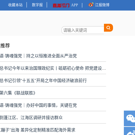
收藏本站
数字报
APP
江报微博
地推荐
语·铸魂强党｜持之以恒推进全面从严治党
习近平总书记今年以来治国理政纪实丨砥砺初心使命 把党建设得更加坚强有力
总书记引领“十五五”开局之年中国经济破浪前行
第六集《联战联胜》
语·铸魂强党｜办好中国的事情，关键在党
到蓬江区、江海区调研并接访群众
三蹦子”出海 差异化定制精准匹配海外需求