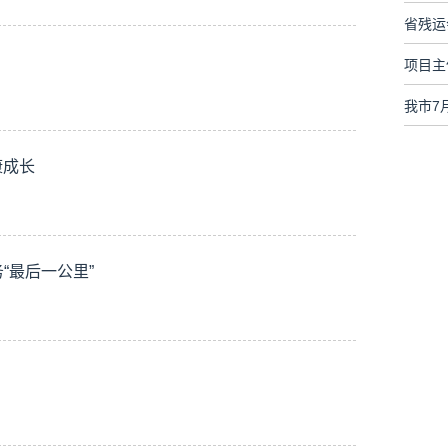
省残运
项目主
我市7
康成长
“最后一公里”