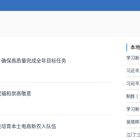
本
学习新
 确保高质量完成全年目标任务
习近平
祝福和崇高敬意
制胜丨
学习新
吴晓晖
位培育本土电商新农人队伍
江门“